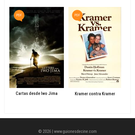
PDF
PDF
P
Cartas desde Iwo Jima
Kramer contra Kramer
© 2026 | www.guionesdecine.com