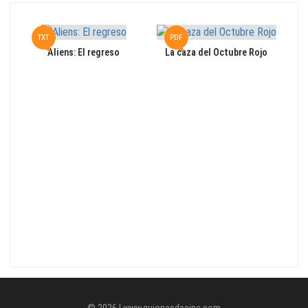
TXT
PDF
P
Aliens: El regreso
La caza del Octubre Rojo