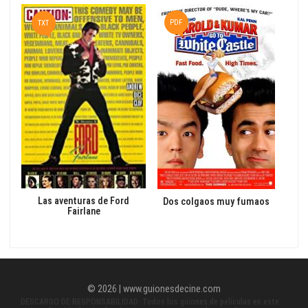
PDF
TXT
P
Las aventuras de Ford
Va
Dos colgaos muy fumaos
Fairlane
© 2026 | www.guionesdecine.com
DESCARGO DE RESPONSABILIDAD: Todos los guiones de películas en este