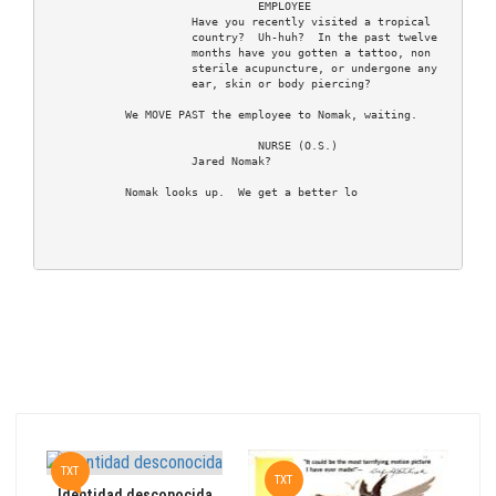
                                EMPLOYEE

                      Have you recently visited a tropical

                      country?  Uh-huh?  In the past twelve

                      months have you gotten a tattoo, non

                      sterile acupuncture, or undergone any

                      ear, skin or body piercing?

            We MOVE PAST the employee to Nomak, waiting.

                                NURSE (O.S.)

                      Jared Nomak?

            Nomak looks up.  We get a better lo
TXT
TXT
P
Identidad desconocida