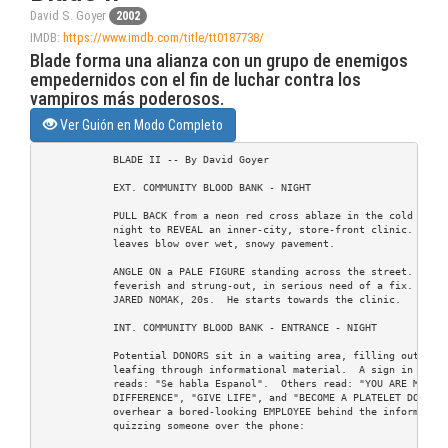
David S. Goyer
2002
IMDB:
https://www.imdb.com/title/tt0187738/
Blade forma una alianza con un grupo de enemigos
empedernidos con el fin de luchar contra los
vampiros más poderosos.
Ver Guión en Modo Completo
	    BLADE II -- By David Goyer

            EXT. COMMUNITY BLOOD BANK - NIGHT

            PULL BACK from a neon red cross ablaze in the cold Decem
            night to REVEAL an inner-city, store-front clinic.  Tras
            leaves blow over wet, snowy pavement.

            ANGLE ON a PALE FIGURE standing across the street.  He l
            feverish and strung-out, in serious need of a fix.  This
            JARED NOMAK, 20s.  He starts towards the clinic.

            INT. COMMUNITY BLOOD BANK - ENTRANCE - NIGHT

            Potential DONORS sit in a waiting area, filling out form
            leafing through informational material.  A sign in the w
            reads: "Se habla Espanol".  Others read: "YOU ARE MAKING
            DIFFERENCE", "GIVE LIFE", and "BECOME A PLATELET DONOR".
            overhear a bored-looking EMPLOYEE behind the information
            quizzing someone over the phone:
