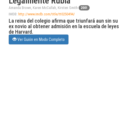
Legalmente Rubia
Amanda Brown, Karen McCullah, Kirsten Smith
2001
IMDB:
http://www.imdb.com/title/tt0250494/
La reina del colegio afirma que triunfará aun sin su
ex novio al obtener admisión en la escuela de leyes
de Harvard.
Ver Guión en Modo Completo