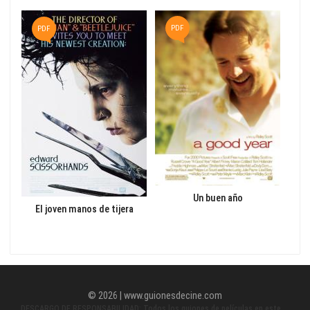
PDF
T
PDF
Un buen año
El joven manos de tijera
© 2026 | www.guionesdecine.com
DESCARGO DE RESPONSABILIDAD: Todos los guiones de películas en este