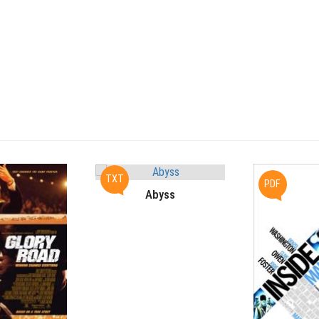
TXT
PDF
Abyss