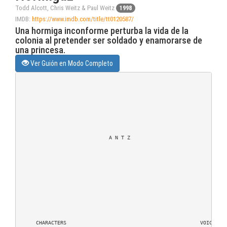
Todd Alcott, Chris Weitz & Paul Weitz
1998
IMDB:
https://www.imdb.com/title/tt0120587/
Una hormiga inconforme perturba la vida de la
colonia al pretender ser soldado y enamorarse de
una princesa.
Ver Guión en Modo Completo
                             A N T Z

     CHARACTERS                                            VOICES
