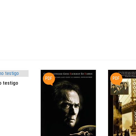
PDF
PDF
o testigo