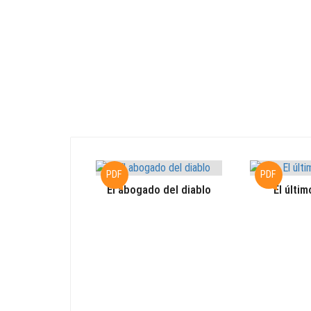
PDF
PDF
El abogado del diablo
El últim