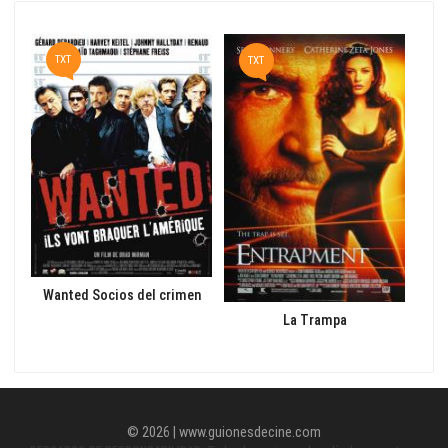
TXT
TXT
T
Wanted Socios del crimen
La Trampa
© 2026 | www.guionesdecine.com