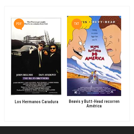
T
PDF
TXT
Beavis y Butt-Head recorren
gas
Los Hermanos Caradura
América