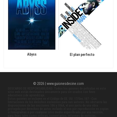
     Suddenly the storm fades.  Light creeps into the scene, and

     color, as we DISSOLVE TO:

     THE PACIFIC OCEAN

     melting into a hazy morning sky.  In a box canyon off the

Abyss
El plan perfecto
© 2026 | www.guionesdecine.com
DESCARGO DE RESPONSABILIDAD: Todos los guiones de películas en este
sitio web están destinados únicamente para ser usados con fines
educativos y de aprendizaje.
Estos guiones se incluyen en el Código de EE. UU. 17/Sec.107 - Con
limitaciones de los derechos exclusivos para sus autores. No obstante las
disposiciones de las secciones 106 y 106A, el uso justo de una obra
protegida por derechos de autor, incluido el uso por reproducción en copias
o fonogramas o por cualquier otro medio especificado por esa sección,
para fines tales como críticas, comentarios, informes de noticias,