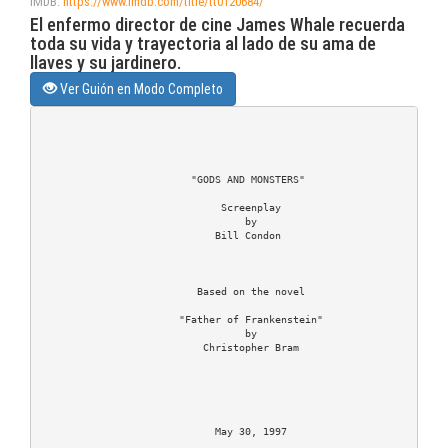
IMDB:
https://www.imdb.com/title/tt0120684/
El enfermo director de cine James Whale recuerda
toda su vida y trayectoria al lado de su ama de
llaves y su jardinero.
Ver Guión en Modo Completo
                         "GODS AND MONSTERS"

                              Screenplay

                                  by

                             Bill Condon

                          Based on the novel

                       "Father of Frankenstein"

                                  by

                           Christopher Bram

                             May 30, 1997
