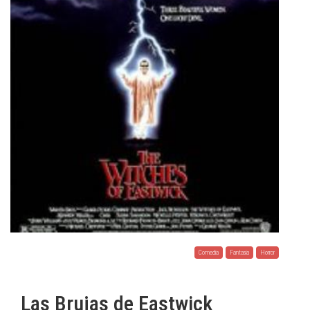
Comedia
Fantasia
Horror
Las Brujas de Eastwick