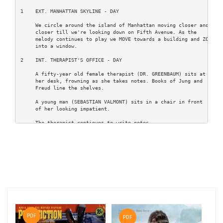
1    EXT. MANHATTAN SKYLINE - DAY                               1

     We circle around the island of Manhattan moving closer and

     closer till we're looking down on Fifth Avenue. As the

     melody continues to play we MOVE towards a building and ZOOM

     into a window.

2    INT. THERAPIST'S OFFICE - DAY                              2

     A fifty-year old female therapist (DR. GREENBAUM) sits at

     her desk, frowning as she takes notes. Books of Jung and

     Freud line the shelves.

     A young man (SEBASTIAN VALMONT) sits in a chair in front

     of her looking impatient.

     The therapist continues to write notes.

                              DR. GREENBAUM

               Jesus. We've been at this for six

               months.

                              SEBASTIAN

               I know.

                              DR. GREENBAUM

               And you haven't made an ounce of

               progress.

P
                              SEBASTIAN

PDF
PDF
               I know.
