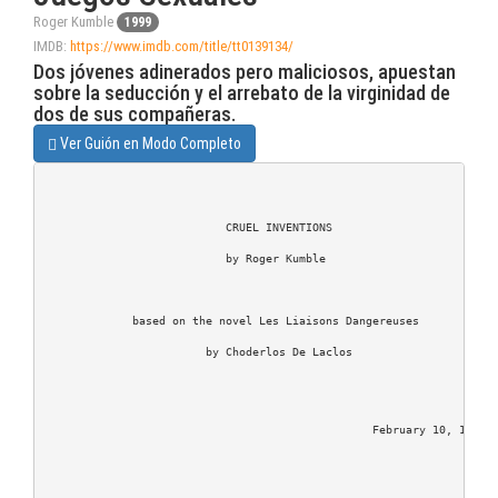
Roger Kumble
1999
IMDB:
https://www.imdb.com/title/tt0139134/
Dos jóvenes adinerados pero maliciosos, apuestan
sobre la seducción y el arrebato de la virginidad de
dos de sus compañeras.
Ver Guión en Modo Completo
                           CRUEL INVENTIONS

                           by Roger Kumble

             based on the novel Les Liaisons Dangereuses

                        by Choderlos De Laclos

                                                 February 10, 1998
