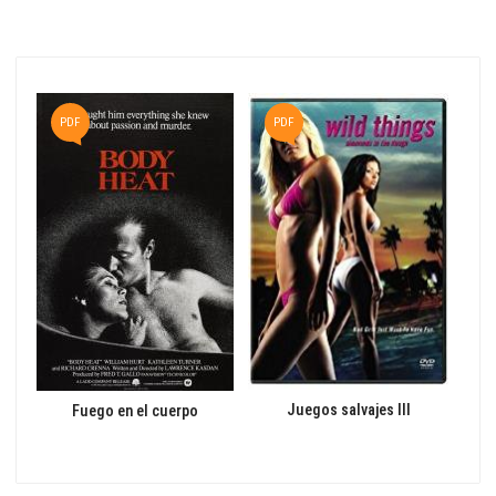
PDF
P
PDF
Juegos salvajes III
Fuego en el cuerpo