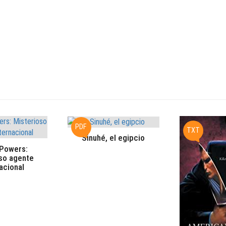
PDF
TXT
Sinuhé, el egipcio
 Powers:
so agente
acional